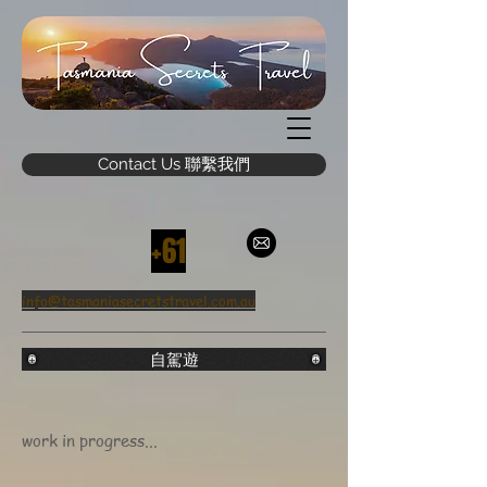
Contact Us 聯繫我們
+61
info@tasmaniasecretstravel.com.au
自駕遊
work in progress...
自駕遊